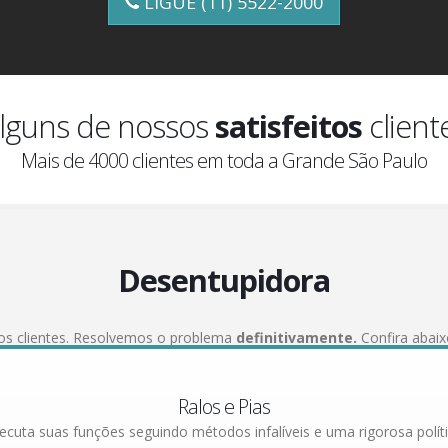
LIGUE (11) 5522-2000
lguns de nossos
satisfeitos
client
Mais de 4000 clientes em toda a Grande São Paulo
Desentupidora
os clientes. Resolvemos o problema
definitivamente.
Confira abai
resolvemos com agilidade e eficiência.
Ralos e Pias
cuta suas funções seguindo métodos infalíveis e uma rigorosa políti