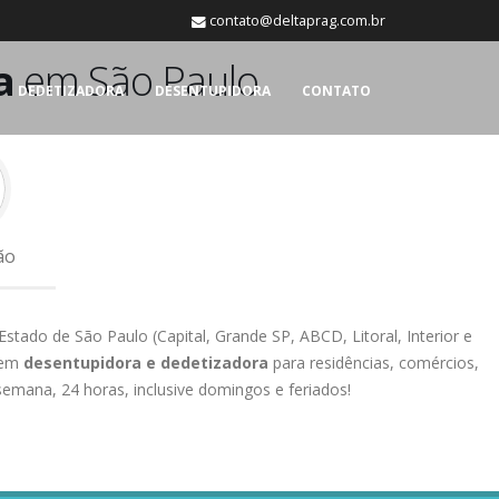
contato@deltaprag.com.br
a
em São Paulo
DEDETIZADORA
DESENTUPIDORA
CONTATO
ão
tado de São Paulo (Capital, Grande SP, ABCD, Litoral, Interior e
s em
desentupidora e dedetizadora
para residências, comércios,
semana, 24 horas, inclusive domingos e feriados!