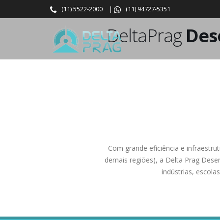
(11) 5522-2000
|
(11) 94727-5351
DeltaPrag
Des
Com grande eficiência e infraestru
demais regiões), a Delta Prag Dese
indústrias, escol